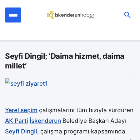
İçeriğe
geç
Ara:
Seyfi Dingil; ‘Daima hizmet, daima
millet’
Yerel seçim
çalışmalarını tüm hızıyla sürdüren
AK Parti
İskenderun
Belediye Başkan Adayı
Seyfi Dingil
, çalışma programı kapsamında