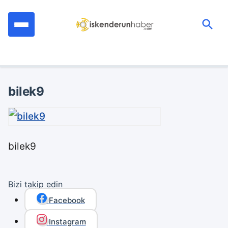
İçeriğe
geç
Ara:
bilek9
bilek9
Bizi takip edin
Facebook
Instagram