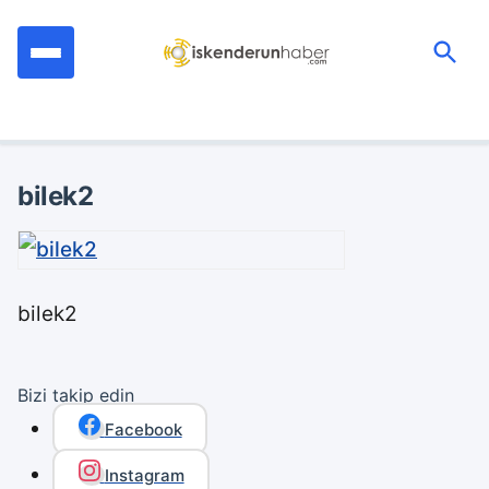
İçeriğe
geç
Ara:
bilek2
bilek2
Bizi takip edin
Facebook
Instagram