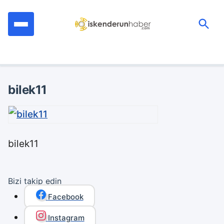
İçeriğe
geç
Ara:
bilek11
bilek11
Bizi takip edin
Facebook
Instagram