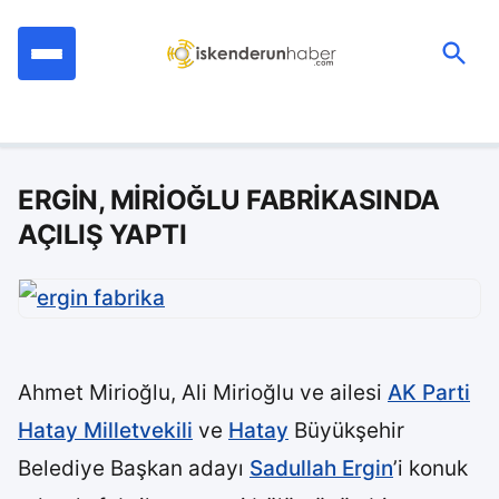
İçeriğe
geç
Ara:
ERGİN, MİRİOĞLU FABRİKASINDA
AÇILIŞ YAPTI
Ahmet Mirioğlu, Ali Mirioğlu ve ailesi
AK Parti
Hatay Milletvekili
ve
Hatay
Büyükşehir
Belediye Başkan adayı
Sadullah Ergin
’i konuk