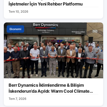
İşletmeler İçin Yeni Rehber Platformu
Tem 10, 2026
Ekonomi
Berr Dynamics İklimlendirme & Bilişim
İskenderun’da Açıldı: Warm Cool Climate
Markası Tanıtıldı
Tem 7, 2026