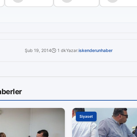
Şub 19, 2014
1 dk
Yazar:
iskenderunhaber
berler
Siyaset