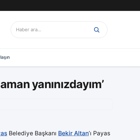
Ara:
laşın
 zaman yanınızdayım’
yas
Belediye Başkanı
Bekir Altan
’ı Payas