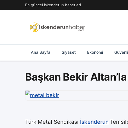
İçeriğe
En güncel iskenderun haberleri
geç
Ana Sayfa
Siyaset
Ekonomi
Güvenl
Başkan Bekir Altan’la
Türk Metal Sendikası
İskenderun
Temsilc