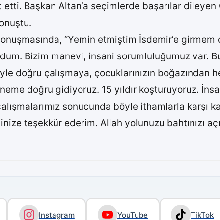
etti. Başkan Altan’a seçimlerde başarılar dileyen 
konuştu.
 konuşmasında, “Yemin etmiştim İsdemir’e girmem 
undum. Bizim manevi, insani sorumluluğumuz var.
böyle doğru çalışmaya, çocuklarınızın boğazından 
öneme doğru gidiyoruz. 15 yıldır koşturuyoruz. İn
 çalışmalarımız sonucunda böyle ithamlarla karşı 
inize teşekkür ederim. Allah yolunuzu bahtınızı açı
Instagram
YouTube
TikTok