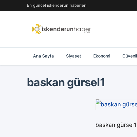
İçeriğe
En güncel iskenderun haberleri
geç
Ana Sayfa
Siyaset
Ekonomi
Güvenl
baskan gürsel1
baskan gürsel1