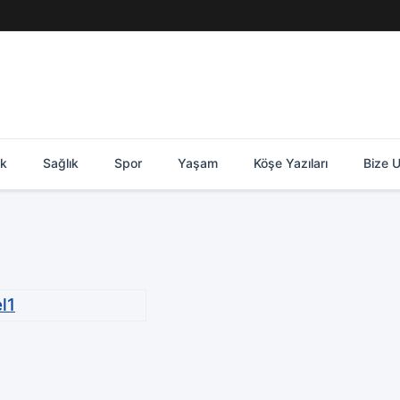
ik
Sağlık
Spor
Yaşam
Köşe Yazıları
Bize U