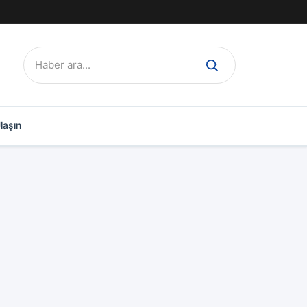
Ara:
laşın