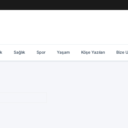
ik
Sağlık
Spor
Yaşam
Köşe Yazıları
Bize U