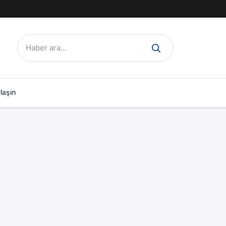
Ara:
laşın