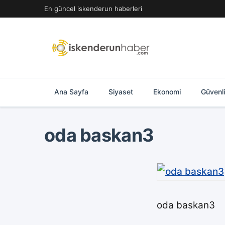
İçeriğe
En güncel iskenderun haberleri
geç
Ana Sayfa
Siyaset
Ekonomi
Güvenl
oda baskan3
oda baskan3