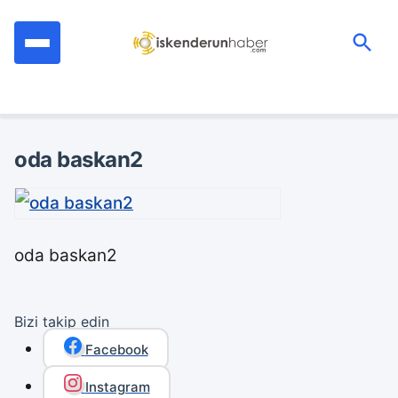
İçeriğe
geç
Ara:
oda baskan2
oda baskan2
Bizi takip edin
Facebook
Instagram