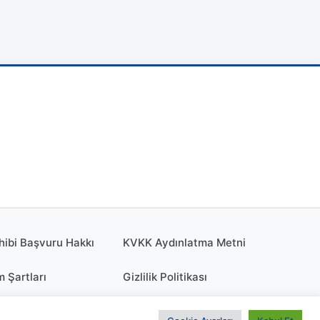
hibi Başvuru Hakkı
KVKK Aydınlatma Metni
m Şartları
Gizlilik Politikası
olitikası
KÜNYE