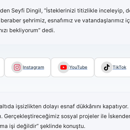
n Seyfi Dingil, ”İsteklerinizi titizlikle inceleyip,
 beraber şehrimiz, esnafımız ve vatandaşlarımız i
ızı bekliyorum” dedi.
Instagram
YouTube
TikTok
ltıda işsizlikten dolayı esnaf dükkânını kapatıyor.
lı. Gerçekleştireceğimiz sosyal projeler ile İskend
ma işi değildir” şeklinde konuştu.