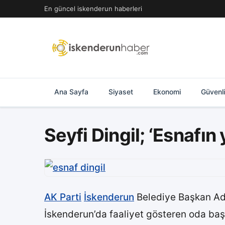
İçeriğe
En güncel iskenderun haberleri
geç
Ana Sayfa
Siyaset
Ekonomi
Güvenl
Seyfi Dingil; ‘Esnafın
AK Parti
İskenderun
Belediye Başkan A
İskenderun’da faaliyet gösteren oda başka