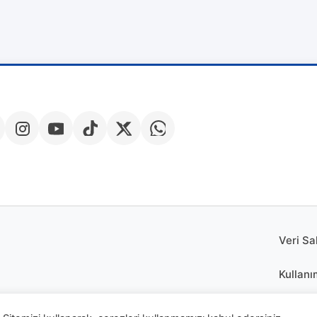
Veri Sa
Kullanı
Çerez P