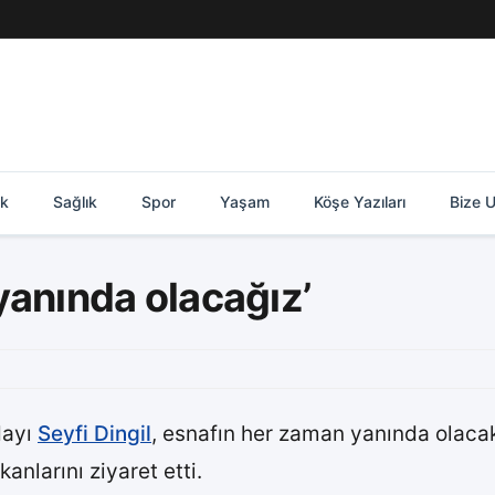
ik
Sağlık
Spor
Yaşam
Köşe Yazıları
Bize U
 yanında olacağız’
dayı
Seyfi Dingil
, esnafın her zaman yanında olacakla
nlarını ziyaret etti.