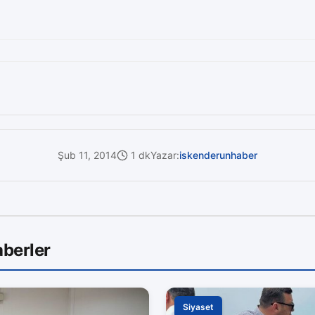
Şub 11, 2014
1 dk
Yazar:
iskenderunhaber
berler
Siyaset