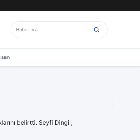
Ara:
laşın
rını belirtti. Seyfi Dingil,