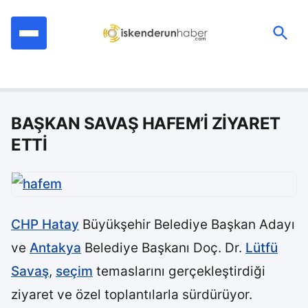
İçeriğe
geç
Ara:
BAŞKAN SAVAŞ HAFEM’İ ZİYARET
ETTİ
CHP Hatay
Büyükşehir Belediye Başkan Adayı
ve
Antakya
Belediye Başkanı Doç. Dr.
Lütfü
Savaş
,
seçim
temaslarını gerçekleştirdiği
ziyaret ve özel toplantılarla sürdürüyor.