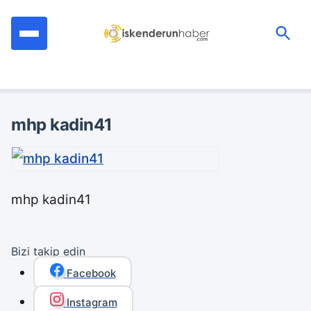
İçeriğe
geç
Ara:
mhp kadin41
mhp kadin41
Bizi takip edin
Facebook
Instagram