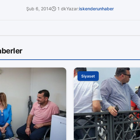
Şub 6, 2014
1 dk
Yazar:
iskenderunhaber
berler
Siyaset