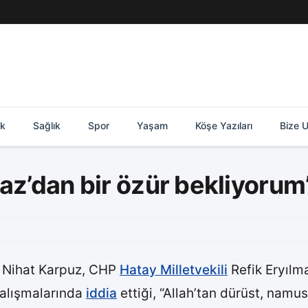
ik
Sağlık
Spor
Yaşam
Köşe Yazıları
Bize U
az’dan bir özür bekliyorum
 Nihat Karpuz, CHP
Hatay Milletvekili
Refik Eryılm
alışmalarında
iddia
ettiği, “Allah’tan dürüst, namu