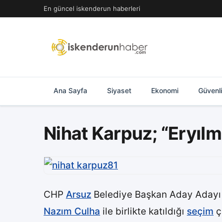
İçeriğe
En güncel iskenderun haberleri
geç
Ana Sayfa
Siyaset
Ekonomi
Güvenl
Nihat Karpuz; “Eryılm
CHP
Arsuz
Belediye Başkan Aday Adayı
Nazım Culha
ile birlikte katıldığı
seçim
ç