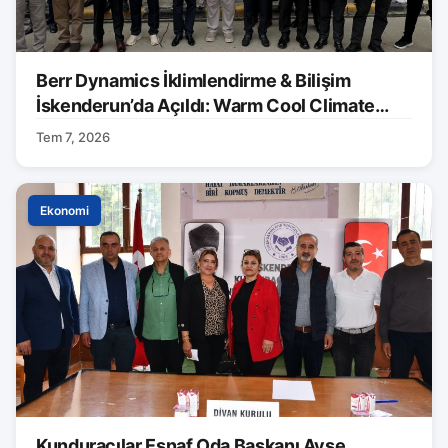
Berr Dynamics İklimlendirme & Bilişim
İskenderun’da Açıldı: Warm Cool Climate
Markası Tanıtıldı
Tem 7, 2026
Ekonomi
Kunduracılar Esnaf Oda Başkanı Ayşe