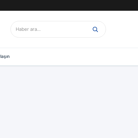
Ara:
laşın