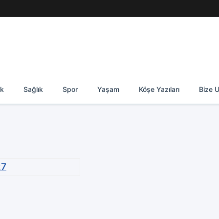
ik
Sağlık
Spor
Yaşam
Köşe Yazıları
Bize U