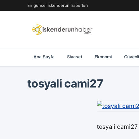
İçeriğe
En güncel iskenderun haberleri
geç
Ana Sayfa
Siyaset
Ekonomi
Güvenl
tosyali cami27
tosyali cami27