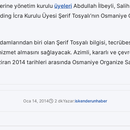
erine yönetim kurulu
üyeleri
Abdullah İlbeyli, Salih
olding İcra Kurulu Üyesi Şerif Tosyalı’nın Osmaniye
ş adamlarından biri olan Şerif Tosyalı bilgisi, tec
hizmet almasını sağlayacak. Azimli, kararlı ve çevres
ziran 2014 tarihleri arasında Osmaniye Organize S
Oca 14, 2014
2 dk
Yazar:
iskenderunhaber