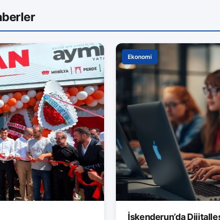
berler
Ekonomi
İskenderun’da Dijitalle