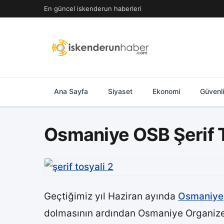
İçeriğe
En güncel iskenderun haberleri
geç
Ana Sayfa
Siyaset
Ekonomi
Güvenl
Osmaniye OSB Şerif 
Geçtiğimiz yıl Haziran ayında
Osmaniye
dolmasının ardından Osmaniye Organize S