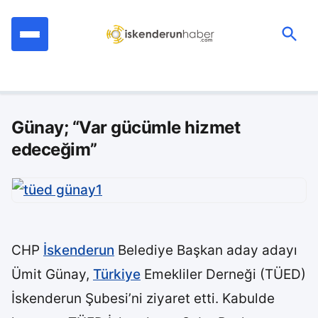
İçeriğe
geç
Ara:
Günay; “Var gücümle hizmet
edeceğim”
CHP
İskenderun
Belediye Başkan aday adayı
Ümit Günay,
Türkiye
Emekliler Derneği (TÜED)
İskenderun Şubesi’ni ziyaret etti. Kabulde