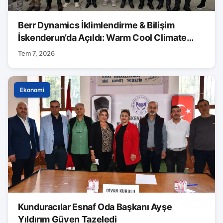
Berr Dynamics İklimlendirme & Bilişim
İskenderun’da Açıldı: Warm Cool Climate
Markası Tanıtıldı
Tem 7, 2026
Ekonomi
Kunduracılar Esnaf Oda Başkanı Ayşe
Yıldırım Güven Tazeledi