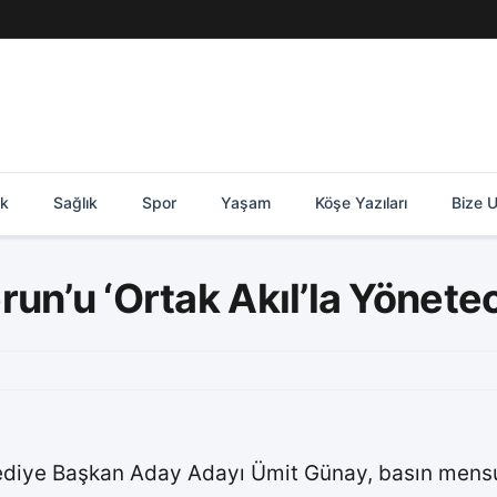
ik
Sağlık
Spor
Yaşam
Köşe Yazıları
Bize U
un’u ‘Ortak Akıl’la Yönete
diye Başkan Aday Adayı Ümit Günay, basın mensup