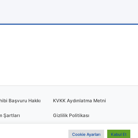
hibi Başvuru Hakkı
KVKK Aydınlatma Metni
m Şartları
Gizlilik Politikası
olitikası
KÜNYE
Cookie Ayarları
Kabul Et