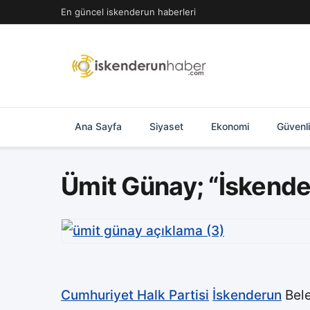
İçeriğe
En güncel iskenderun haberleri
geç
Ana Sayfa
Siyaset
Ekonomi
Güvenl
Ümit Günay; “İskender
Cumhuriyet Halk Partisi
İskenderun
Bele