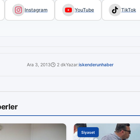
Instagram
YouTube
TikTok
Ara 3, 2013
2 dk
Yazar:
iskenderunhaber
erler
Siyaset