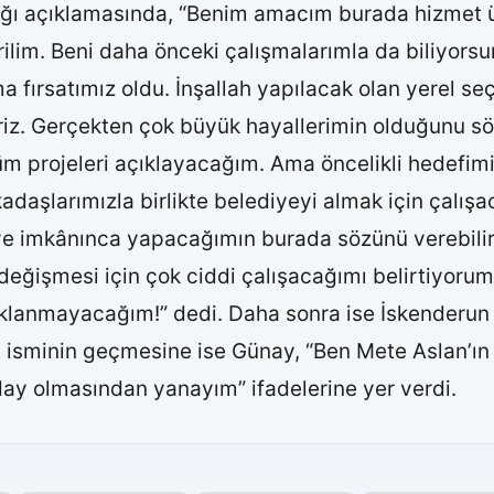
ığı açıklamasında, “Benim amacım burada hizmet ü
rilim. Beni daha önceki çalışmalarımla da biliyors
a fırsatımız oldu. İnşallah yapılacak olan yerel s
iz. Gerçekten çok büyük hayallerimin olduğunu söy
 projeleri açıklayacağım. Ama öncelikli hedefimiz 
kadaşlarımızla birlikte belediyeyi almak için çalış
iye imkânınca yapacağımın burada sözünü verebiliri
eğişmesi için çok ciddi çalışacağımı belirtiyorum.
anmayacağım!” dedi. Daha sonra ise İskenderun B
 isminin geçmesine ise Günay, “Ben Mete Aslan’ın
day olmasından yanayım” ifadelerine yer verdi.