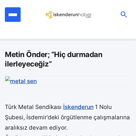
İçeriğe
geç
Ara:
Metin Önder; “Hiç durmadan
ilerleyeceğiz”
Türk Metal Sendikası
İskenderun
1 Nolu
Şubesi, İsdemir’deki örgütlenme çalışmalarına
aralıksız devam ediyor.