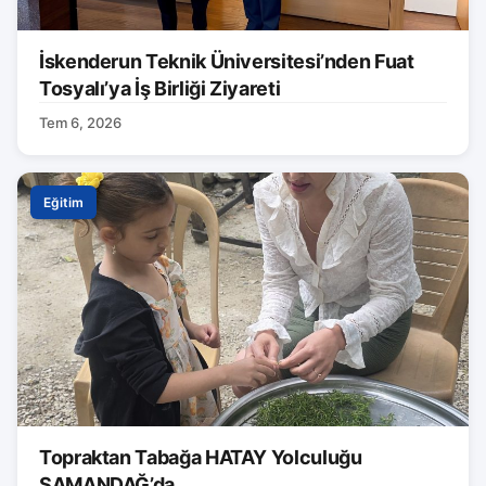
İskenderun Teknik Üniversitesi’nden Fuat
Tosyalı’ya İş Birliği Ziyareti
Tem 6, 2026
Eğitim
Topraktan Tabağa HATAY Yolculuğu
SAMANDAĞ’da