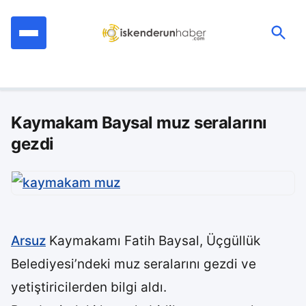
İçeriğe
geç
Ara:
Kaymakam Baysal muz seralarını
gezdi
Arsuz
Kaymakamı Fatih Baysal, Üçgüllük
Belediyesi’ndeki muz seralarını gezdi ve
yetiştiricilerden bilgi aldı.