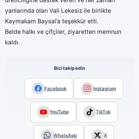
üreticiliğine destek veren ve her zaman
yanlarında olan Vali Lekesiz ile birlikte
Kaymakam Baysal’a teşekkür etti.
Belde halkı ve çifçiler, ziyaretten memnun
kaldı.
Bizi takip edin
Facebook
Instagram
YouTube
TikTok
WhatsApp
X