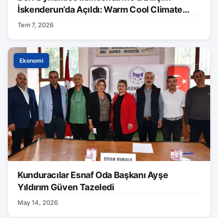
İskenderun’da Açıldı: Warm Cool Climate
Markası Tanıtıldı
Tem 7, 2026
Ekonomi
Kunduracılar Esnaf Oda Başkanı Ayşe
Yıldırım Güven Tazeledi
May 14, 2026