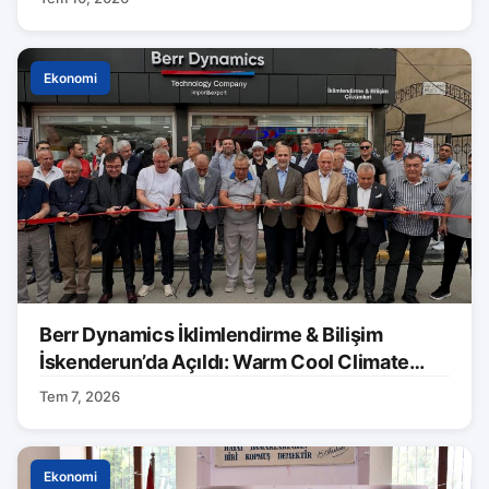
Ekonomi
Berr Dynamics İklimlendirme & Bilişim
İskenderun’da Açıldı: Warm Cool Climate
Markası Tanıtıldı
Tem 7, 2026
Ekonomi