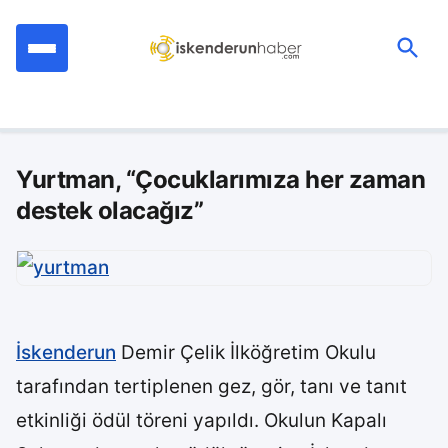
İçeriğe
geç
Ara:
Yurtman, “Çocuklarımıza her zaman
destek olacağız”
İskenderun
Demir Çelik İlköğretim Okulu
tarafından tertiplenen gez, gör, tanı ve tanıt
etkinliği ödül töreni yapıldı. Okulun Kapalı