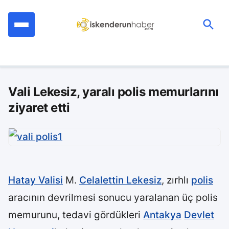
İçeriğe
geç
Ara:
Vali Lekesiz, yaralı polis memurlarını
ziyaret etti
Hatay Valisi
M.
Celalettin Lekesiz
, zırhlı
polis
aracının devrilmesi sonucu yaralanan üç polis
memurunu, tedavi gördükleri
Antakya
Devlet