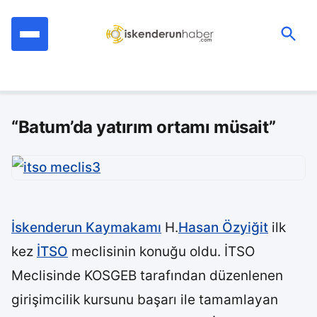
İçeriğe
geç
Ara:
“Batum’da yatırım ortamı müsait”
İskenderun Kaymakamı
H.
Hasan Özyiğit
ilk
kez
İTSO
meclisinin konuğu oldu. İTSO
Meclisinde KOSGEB tarafından düzenlenen
girişimcilik kursunu başarı ile tamamlayan