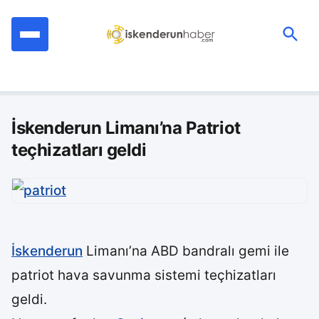
İçeriğe
geç
Ara:
İskenderun Limanı’na Patriot
teçhizatları geldi
İskenderun
Limanı’na ABD bandralı gemi ile
patriot hava savunma sistemi teçhizatları
geldi.