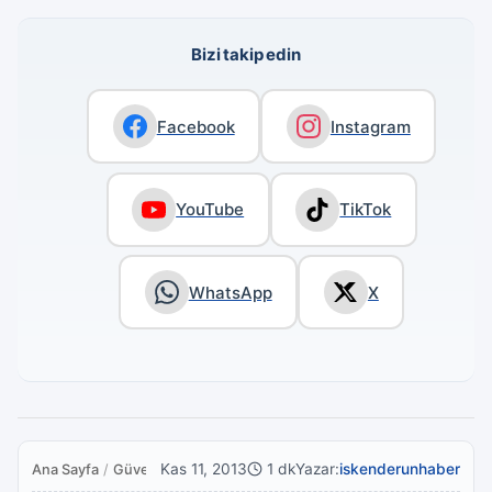
Bizi takip edin
Facebook
Instagram
YouTube
TikTok
WhatsApp
X
Kas 11, 2013
1 dk
Yazar:
iskenderunhaber
Ana Sayfa
/
Güvenlik