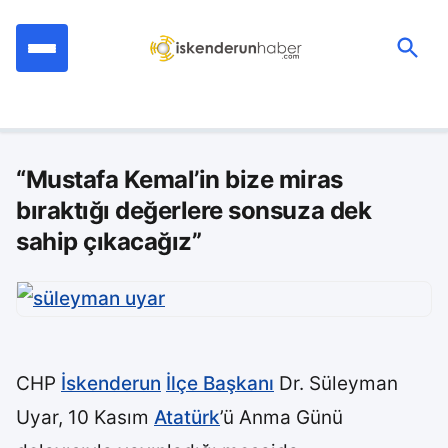
İçeriğe
geç
Ara:
“Mustafa Kemal’in bize miras
bıraktığı değerlere sonsuza dek
sahip çıkacağız”
CHP
İskenderun
İlçe Başkanı
Dr. Süleyman
Uyar, 10 Kasım
Atatürk
’ü Anma Günü