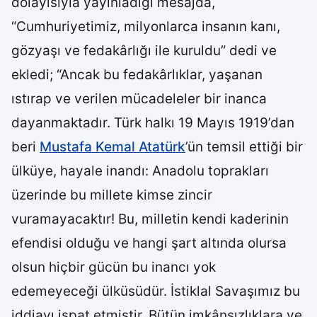
dolayısıyla yayınladığı mesajda,
“Cumhuriyetimiz, milyonlarca insanın kanı,
gözyaşı ve fedakârlığı ile kuruldu” dedi ve
ekledi; “Ancak bu fedakârlıklar, yaşanan
ıstırap ve verilen mücadeleler bir inanca
dayanmaktadır. Türk halkı 19 Mayıs 1919’dan
beri
Mustafa Kemal Atatürk
’ün temsil ettiği bir
ülküye, hayale inandı: Anadolu toprakları
üzerinde bu millete kimse zincir
vuramayacaktır! Bu, milletin kendi kaderinin
efendisi olduğu ve hangi şart altında olursa
olsun hiçbir gücün bu inancı yok
edemeyeceği ülküsüdür. İstiklal Savaşımız bu
iddiayı ispat etmiştir. Bütün imkânsızlıklara ve