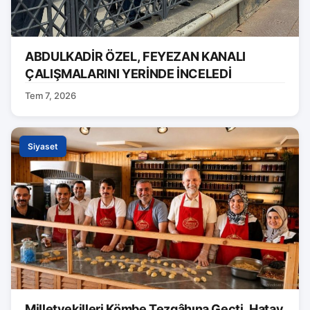
ABDULKADİR ÖZEL, FEYEZAN KANALI
ÇALIŞMALARINI YERİNDE İNCELEDİ
Tem 7, 2026
Siyaset
Milletvekilleri Kömbe Tezgâhına Geçti, Hatay