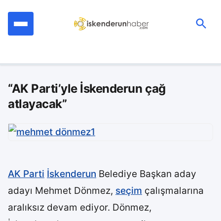
İçeriğe
geç
Ara:
“AK Parti’yle İskenderun çağ
atlayacak”
AK Parti
İskenderun
Belediye Başkan aday
adayı Mehmet Dönmez,
seçim
çalışmalarına
aralıksız devam ediyor. Dönmez,