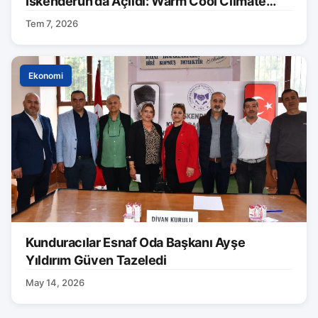
İskenderun’da Açıldı: Warm Cool Climate
Markası Tanıtıldı
Tem 7, 2026
Ekonomi
Kunduracılar Esnaf Oda Başkanı Ayşe
Yıldırım Güven Tazeledi
May 14, 2026