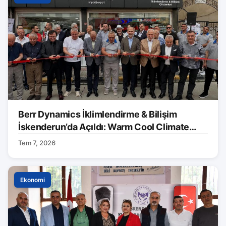
Berr Dynamics İklimlendirme & Bilişim
İskenderun’da Açıldı: Warm Cool Climate
Markası Tanıtıldı
Tem 7, 2026
Ekonomi