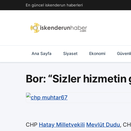
İçeriğe
En güncel iskenderun haberleri
geç
Ana Sayfa
Siyaset
Ekonomi
Güvenl
Bor: “Sizler hizmetin
CHP
Hatay Milletvekili
Mevlüt Dudu
, C