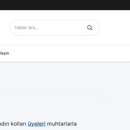
Ara:
laşın
adın kolları
üyeleri
muhtarlarla