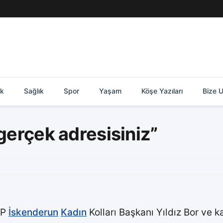
ik
Sağlık
Spor
Yaşam
Köşe Yazıları
Bize U
 gerçek adresisiniz”
HP
İskenderun
Kadın
Kolları Başkanı Yıldız Bor ve k