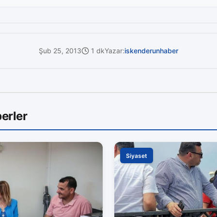
Şub 25, 2013
1 dk
Yazar:
iskenderunhaber
erler
Siyaset