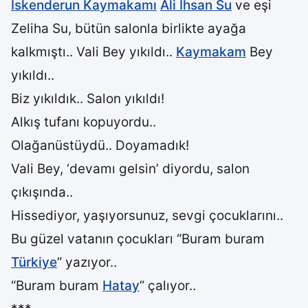
İskenderun Kaymakamı
Ali İhsan Su
ve eşi
Zeliha Su, bütün salonla birlikte ayağa
kalkmıştı.. Vali Bey yıkıldı..
Kaymakam
Bey
yıkıldı..
Biz yıkıldık.. Salon yıkıldı!
Alkış tufanı kopuyordu..
Olağanüstüydü.. Doyamadık!
Vali Bey, ‘devamı gelsin’ diyordu, salon
çıkışında..
Hissediyor, yaşıyorsunuz, sevgi çocuklarını..
Bu güzel vatanın çocukları “Buram buram
Türkiye
” yazıyor..
“Buram buram
Hatay
” çalıyor..