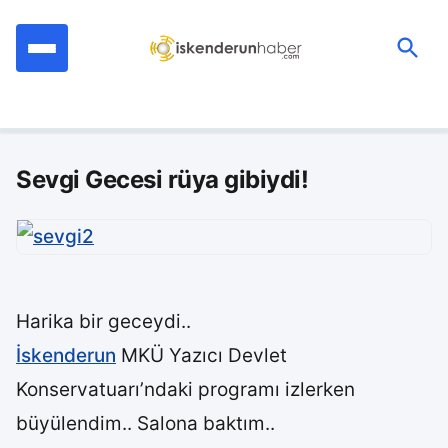
İçeriğe
geç
Ara:
Sevgi Gecesi rüya gibiydi!
Harika bir geceydi..
İskenderun
MKÜ Yazıcı Devlet
Konservatuarı’ndaki programı izlerken
büyülendim.. Salona baktım..