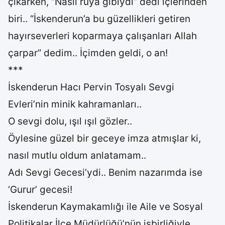
çıkarken, “Nasıl rüya gibiydi” dedi içlerinden
biri.. “İskenderun’a bu güzellikleri getiren
hayırseverleri koparmaya çalışanları Allah
çarpar” dedim.. İçimden geldi, o an!
***
İskenderun Hacı Pervin Tosyalı Sevgi
Evleri’nin minik kahramanları..
O sevgi dolu, ışıl ışıl gözler..
Öylesine güzel bir geceye imza atmışlar ki,
nasıl mutlu oldum anlatamam..
Adı Sevgi Gecesi’ydi.. Benim nazarımda ise
‘Gurur’ gecesi!
İskenderun Kaymakamlığı ile Aile ve Sosyal
Politikalar İlçe Müdürlüğü’nün işbirliğiyle