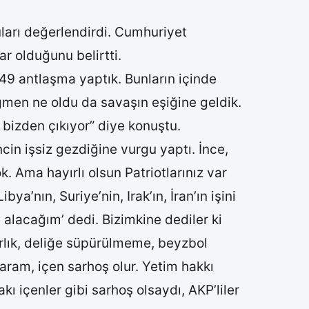
ları değerlendirdi. Cumhuriyet
ar olduğunu belirtti.
49 antlaşma yaptık. Bunların içinde
ağmen ne oldu da savaşın eşiğine geldik.
da bizden çıkıyor” diye konuştu.
ncin işsiz gezdiğine vurgu yaptı. İnce,
. Ama hayırlı olsun Patriotlarınız var
ya’nın, Suriye’nin, Irak’ın, İran’ın işini
e alacağım’ dedi. Bizimkine dediler ki
zarlık, deliğe süpürülmeme, beyzbol
aram, içen sarhoş olur. Yetim hakkı
 içenler gibi sarhoş olsaydı, AKP’liler