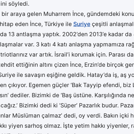
ini söyledi.
la bir araya gelen Muharrem İnce, gündemdeki konu
 hitap eden İnce, Türkiye ile
Suriye
çeşitli anlaşmal
ında 13 antlaşma yaptık. 2002’den 2013’e kadar da 
i anlaşmalar var. 3 katı 4 katı anlaşma yapmamıza r
riotlarınız var artık. İsrail’i korumak için. Parası 
hdit ettiğinin altını çizen İnce, Erzin’de birçok ge
iye ile savaşın eşiğine geldik. Hatay’da iş, aş yok
den çıkıyor. Egemen güçler ‘Bak Tayyip efendi, biz Lib
ın’ dediler. Bizimki de ‘Baş üstüne. Karşılığında n
acağız.’ Bizimki dedi ki ‘Süper’ Pazarlık budur. Pa
nlar Müslüman çalmaz’ dedi, oy verdi. Bakın içki h
iyen sarhoş olmaz. İşte yetim hakkı yiyenler, rakı