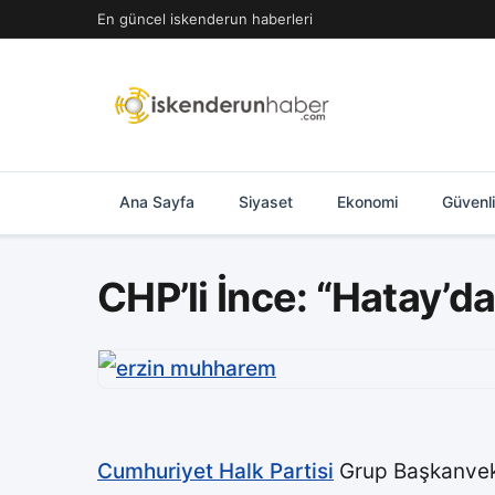
İçeriğe
En güncel iskenderun haberleri
geç
Ana Sayfa
Siyaset
Ekonomi
Güvenl
CHP’li İnce: “Hatay’da 
Cumhuriyet Halk Partisi
Grup Başkanvek