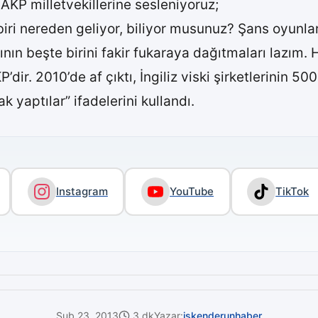
AKP milletvekillerine sesleniyoruz;
biri nereden geliyor, biliyor musunuz? Şans oyunlar
rının beşte birini fakir fukaraya dağıtmaları lazı
’dir. 2010’de af çıktı, İngiliz viski şirketlerinin 5
ak yaptılar” ifadelerini kullandı.
Instagram
YouTube
TikTok
Şub 23, 2013
3 dk
Yazar:
iskenderunhaber