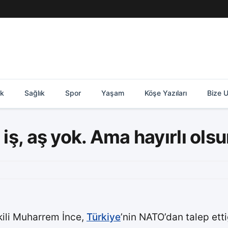
ik
Sağlık
Spor
Yaşam
Köşe Yazıları
Bize U
iş, aş yok. Ama hayırlı olsu
ili Muharrem İnce,
Türkiye
’nin NATO’dan talep ett