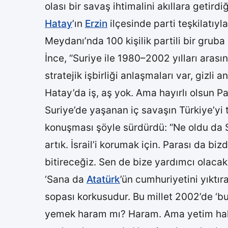
olası bir savaş ihtimalini akıllara getirdiğ
Hatay
’ın
Erzin
ilçesinde parti teşkilatıy
Meydanı’nda 100 kişilik partili bir gruba
İnce, “Suriye ile 1980–2002 yılları aras
stratejik işbirliği anlaşmaları var, gizl
Hatay’da iş, aş yok. Ama hayırlı olsun Pat
Suriye’de yaşanan iç savaşın Türkiye’yi te
konuşması şöyle sürdürdü: “Ne oldu da Sur
artık. İsrail’i korumak için. Parası da biz
bitireceğiz. Sen de bize yardımcı olacaks
‘Sana da
Atatürk
’ün cumhuriyetini yıktır
sopası korkusudur. Bu millet 2002’de ‘bu
yemek haram mı? Haram. Ama yetim hakkı y