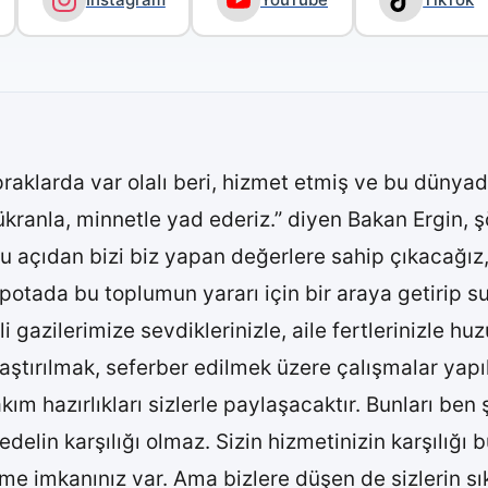
raklarda var olalı beri, hizmet etmiş ve bu dünya
ükranla, minnetle yad ederiz.” diyen Bakan Ergin, 
Bu açıdan bizi biz yapan değerlere sahip çıkacağ
ı bir potada bu toplumun yararı için bir araya getiri
 gazilerimize sevdiklerinizle, aile fertlerinizle huz
aştırılmak, seferber edilmek üzere çalışmalar yapı
rtakım hazırlıkları sizlerle paylaşacaktır. Bunları
lin karşılığı olmaz. Sizin hizmetinizin karşılığı b
 imkanınız var. Ama bizlere düşen de sizlerin sıkı