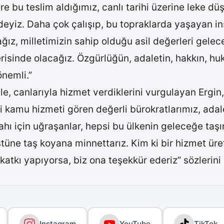
re bu teslim aldığımız, canlı tarihi üzerine leke 
yiz. Daha çok çalışıp, bu topraklarda yaşayan ins
ız, milletimizin sahip olduğu asil değerleri gelec
isinde olacağız. Özgürlüğün, adaletin, hakkın, huk
önemli.”
yle, canlarıyla hizmet verdiklerini vurgulayan Ergin
i kamu hizmeti gören değerli bürokratlarımız, adale
hı için uğraşanlar, hepsi bu ülkenin geleceğe taş
üne taş koyana minnettarız. Kim ki bir hizmet üreti
 katkı yapıyorsa, biz ona teşekkür ederiz” sözlerini
Instagram
YouTube
TikTok