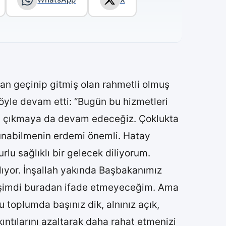
dan geçinip gitmiş olan rahmetli olmuş
şöyle devam etti: “Bugün bu hizmetleri
ız, çıkmaya da devam edeceğiz. Çoklukta
p sunabilmenin erdemi önemli. Hatay
urlu sağlıklı bir gelecek diliyorum.
lıyor. İnşallah yakında Başbakanımız
 ben şimdi buradan ifade etmeyeceğim. Ama
u toplumda başınız dik, alnınız açık,
ntılarını azaltarak daha rahat etmenizi