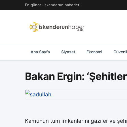
İçeriğe
En güncel iskenderun haberleri
geç
Ana Sayfa
Siyaset
Ekonomi
Güvenl
Bakan Ergin: ‘Şehitle
Kamunun tüm imkanlarını gaziler ve şehit