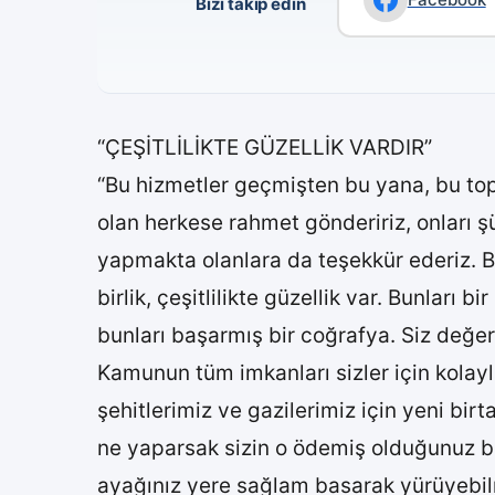
Bizi takip edin
“ÇEŞİTLİLİKTE GÜZELLİK VARDIR”
“Bu hizmetler geçmişten bu yana, bu top
olan herkese rahmet göndeririz, onları ş
yapmakta olanlara da teşekkür ederiz. 
birlik, çeşitlilikte güzellik var. Bunlar
bunları başarmış bir coğrafya. Siz değerli
Kamunun tüm imkanları sizler için kolayl
şehitlerimiz ve gazilerimiz için yeni bi
ne yaparsak sizin o ödemiş olduğunuz bede
ayağınız yere sağlam basarak yürüyebilme