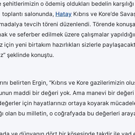
şehitlerimizin o ödemiş oldukları bedelin karşılığı
 toplantı salonunda,
Hatay
Kıbrıs ve Kore’de Sava
madalya tevcih töreni düzenlendi. Törende konuşa
ılmak ve seferber edilmek üzere çalışmalar yapıldığı
z için yeni birtakım hazırlıkları sizlerle paylaşaca
z” şeklinde konuştu.
ını belirten Ergin, “Kıbrıs ve Kore gazilerimizin o
nun maddi bir değeri yok. Ama manevi bir değeri var
değerler için hayatlarınızı ortaya koyarak mücadel
ığı olan bu milletin, o coğrafyada bu değerleri aray
da ve dünyanın dört bir köşesinde takdir ile yad edi