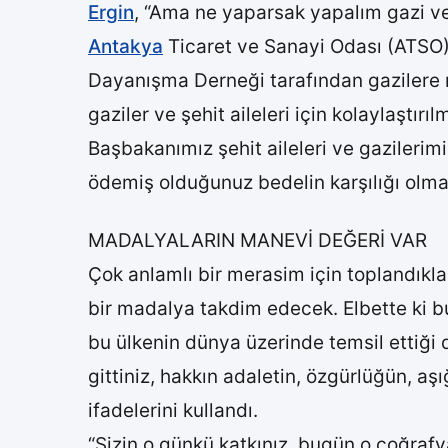
Ergin
, “Ama ne yaparsak yapalım gazi ve 
Antakya
Ticaret ve Sanayi Odası (ATSO)
Dayanışma Derneği tarafından gazilere 
gaziler ve şehit aileleri için kolaylaştır
Başbakanımız şehit aileleri ve gazilerimi
ödemiş olduğunuz bedelin karşılığı olma
MADALYALARIN MANEVİ DEĞERİ VAR
Çok anlamlı bir merasim için toplandıklar
bir madalya takdim edecek. Elbette ki bu
bu ülkenin dünya üzerinde temsil ettiği 
gittiniz, hakkın adaletin, özgürlüğün, aş
ifadelerini kullandı.
“Sizin o günkü katkınız, bugün o coğrafya