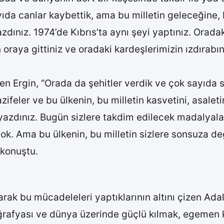
ıda canlar kaybettik, ama bu milletin geleceğine, b
azdınız. 1974’de Kıbrıs’ta aynı şeyi yaptınız. Orada
n oraya gittiniz ve oradaki kardeşlerimizin ızdırabı
 çizen Ergin, “Orada da şehitler verdik ve çok sayıd
zifeler ve bu ülkenin, bu milletin kasvetini, asale
 yazdınız. Bugün sizlere takdim edilecek madalyala
ok. Ama bu ülkenin, bu milletin sizlere sonsuza de
 konuştu.
arak bu mücadeleleri yaptıklarının altını çizen Ada
oğrafyası ve dünya üzerinde güçlü kılmak, egemen k