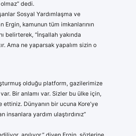
 olmaz” dedi.
şanlar Sosyal Yardımlaşma ve
n Ergin, kamunun tüm imkanlarının
nı belirterek, “İnşallah yakında
ktır. Ama ne yaparsak yapalım sizin o
luşturmuş olduğu platform, gazilerimize
. Bir anlamı var. Sizler bu ülke için,
e ettiniz. Dünyanın bir ucuna Kore’ye
an insanlara yardım ulaştırdınız”
liyor, anılıyor.” diyen Ergin, sözlerine