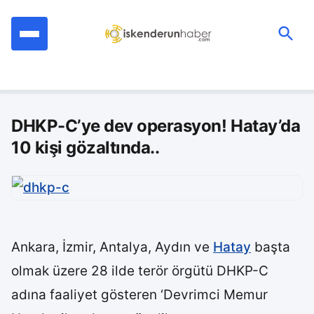
İçeriğe
geç
Ara:
DHKP-C’ye dev operasyon! Hatay’da
10 kişi gözaltında..
Ankara, İzmir, Antalya, Aydın ve
Hatay
başta
olmak üzere 28 ilde terör örgütü DHKP-C
adına faaliyet gösteren ‘Devrimci Memur