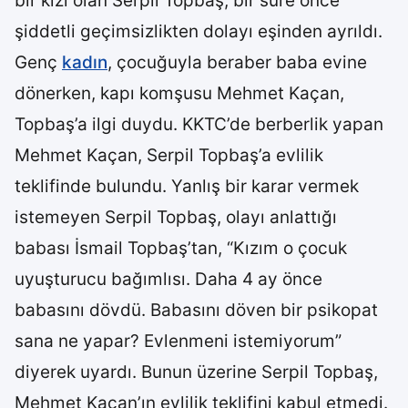
bir kızı olan Serpil Topbaş, bir süre önce
şiddetli geçimsizlikten dolayı eşinden ayrıldı.
Genç
kadın
, çocuğuyla beraber baba evine
dönerken, kapı komşusu Mehmet Kaçan,
Topbaş’a ilgi duydu. KKTC’de berberlik yapan
Mehmet Kaçan, Serpil Topbaş’a evlilik
teklifinde bulundu. Yanlış bir karar vermek
istemeyen Serpil Topbaş, olayı anlattığı
babası İsmail Topbaş’tan, “Kızım o çocuk
uyuşturucu bağımlısı. Daha 4 ay önce
babasını dövdü. Babasını döven bir psikopat
sana ne yapar? Evlenmeni istemiyorum”
diyerek uyardı. Bunun üzerine Serpil Topbaş,
Mehmet Kaçan’ın evlilik teklifini kabul etmedi.