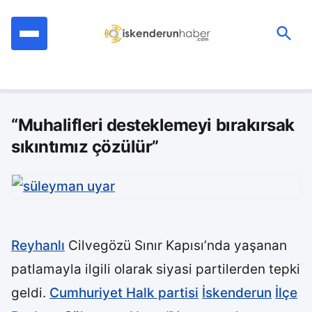
İçeriğe
geç
Ara:
“Muhalifleri desteklemeyi bırakırsak
sıkıntımız çözülür”
Reyhanlı
Cilvegözü Sınır Kapısı’nda yaşanan
patlamayla ilgili olarak siyasi partilerden tepki
geldi.
Cumhuriyet Halk partisi
İskenderun
İlçe