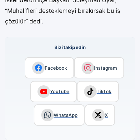
İskenderun İlçe Başkanı Süleyman Uyar,
“Muhalifleri desteklemeyi bırakırsak bu iş
çözülür” dedi.
Bizi takip edin
Facebook
Instagram
YouTube
TikTok
WhatsApp
X