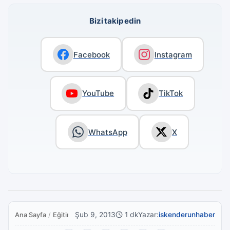
Bizi takip edin
Facebook
Instagram
YouTube
TikTok
WhatsApp
X
Şub 9, 2013
1 dk
Yazar:
iskenderunhaber
Ana Sayfa
/
Eğitim