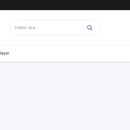
Ara:
laşın