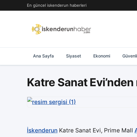
İçeriğe
En güncel iskenderun haberleri
geç
Ana Sayfa
Siyaset
Ekonomi
Güvenl
Katre Sanat Evi’nden 
İskenderun
Katre Sanat Evi, Prime Mall