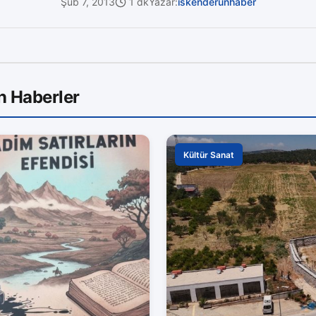
Şub 7, 2013
1 dk
Yazar:
iskenderunhaber
n Haberler
Kültür Sanat