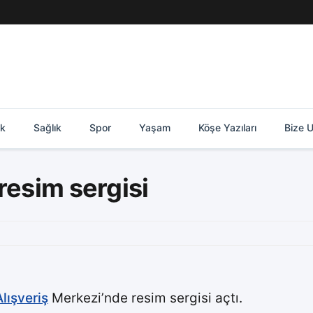
ik
Sağlık
Spor
Yaşam
Köşe Yazıları
Bize U
resim sergisi
Alışveriş
Merkezi’nde resim sergisi açtı.