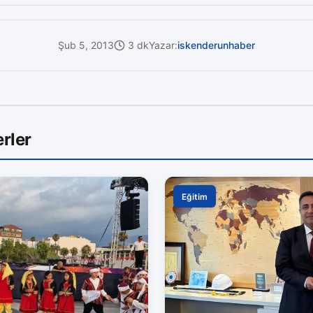
Şub 5, 2013
3 dk
Yazar:
iskenderunhaber
rler
Eğitim