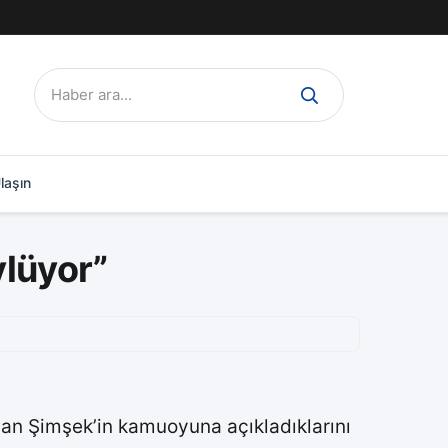
Ara:
laşın
ylüyor”
an Şimşek’in kamuoyuna açıkladıklarını