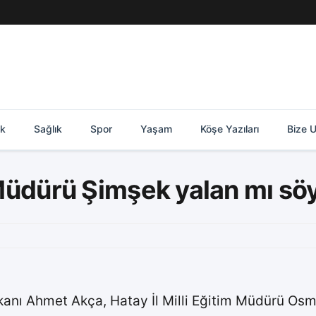
ik
Sağlık
Spor
Yaşam
Köşe Yazıları
Bize U
m Müdürü Şimşek yalan mı sö
anı Ahmet Akça, Hatay İl Milli Eğitim Müdürü Osm