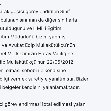
.
rak geçici görevlendirilen Sınıf
ulunan sınıfının da diğer sınıflarla
utulduğunu ve İl Milli Eğitim
 Eğitim Müdürlüğü bizim yapmış
ş ve Avukat Edip Mullakütükçü’nün
enel Merkezimizin Hatay Valiliğine
dip Mullakütükçü’nün 22/05/2012
ni olması sebebi ile kendisine
lgi vermek suretiyle yanıltmıştır. Bizler
 belgeler kendisini yalanlamaktadır.
ci görevlendirmesi iptal edilmesi yalan