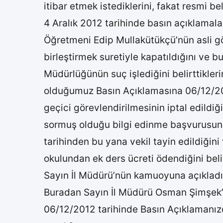
itibar etmek istediklerini, fakat resmi 
4 Aralık 2012 tarihinde basın açıklamala
Öğretmeni Edip Mullakütükçü’nün asli gör
birleştirmek suretiyle kapatıldığını ve b
Müdürlüğünün suç işlediğini belirttikler
olduğumuz Basın Açıklamasına 06/12/201
geçici görevlendirilmesinin iptal edildi
sormuş olduğu bilgi edinme başvurusun
tarihinden bu yana vekil tayin edildiğin
okulundan ek ders ücreti ödendiğini beli
Sayın İl Müdürü’nün kamuoyuna açıkladık
Buradan Sayın İl Müdürü Osman Şimşek’e
06/12/2012 tarihinde Basın Açıklamanızd