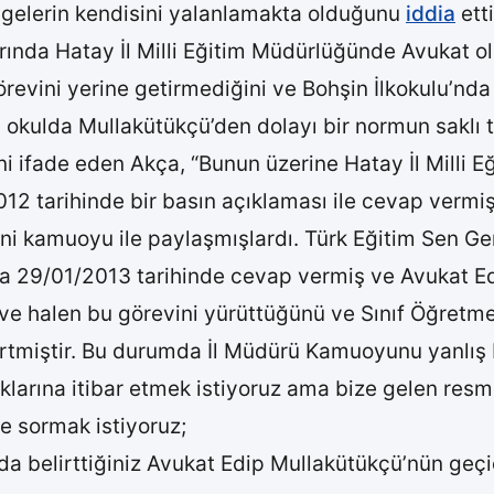
belgelerin kendisini yalanlamakta olduğunu
iddia
etti
rında Hatay İl Milli Eğitim Müdürlüğünde Avukat ola
evini yerine getirmediğini ve Bohşin İlkokulu’nda b
u okulda Mullakütükçü’den dolayı bir normun saklı t
ini ifade eden Akça, “Bunun üzerine Hatay İl Milli
2 tarihinde bir basın açıklaması ile cevap vermi
ğini kamuoyu ile paylaşmışlardı. Türk Eğitim Sen G
a 29/01/2013 tarihinde cevap vermiş ve Avukat E
i ve halen bu görevini yürüttüğünü ve Sınıf Öğretme
rtmiştir. Bu durumda İl Müdürü Kamuoyunu yanlış bi
larına itibar etmek istiyoruz ama bize gelen resmi
 sormak istiyoruz;
a belirttiğiniz Avukat Edip Mullakütükçü’nün geçi