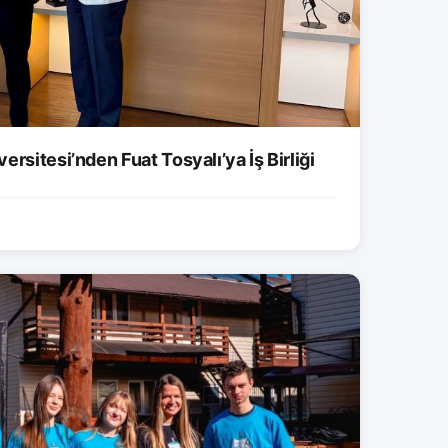
rsitesi’nden Fuat Tosyalı’ya İş Birliği