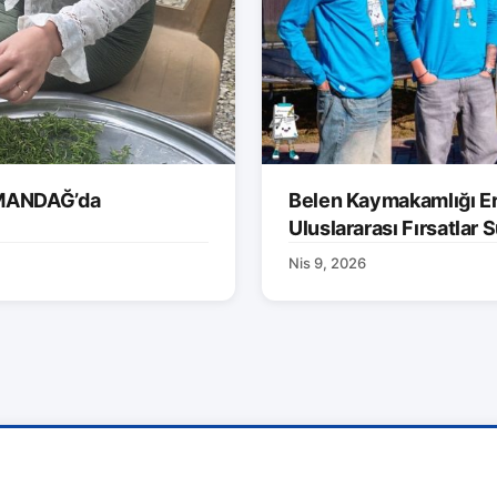
AMANDAĞ’da
Belen Kaymakamlığı Er
Uluslararası Fırsatlar
Nis 9, 2026