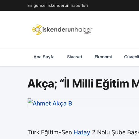
İçeriğe
En güncel iskenderun haberleri
geç
Ana Sayfa
Siyaset
Ekonomi
Güvenl
Akça; “İl Milli Eğiti
Türk Eğitim-Sen
Hatay
2 Nolu Şube Başk