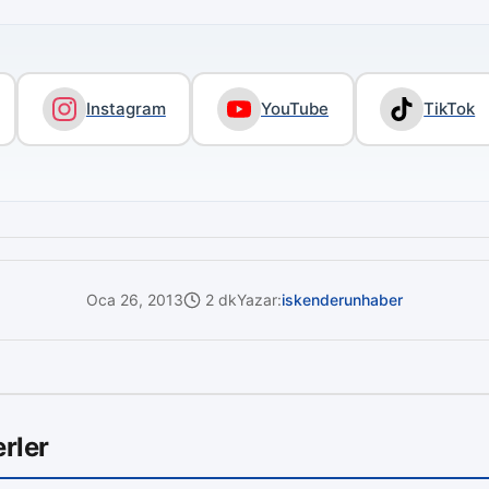
Instagram
YouTube
TikTok
Oca 26, 2013
2 dk
Yazar:
iskenderunhaber
rler