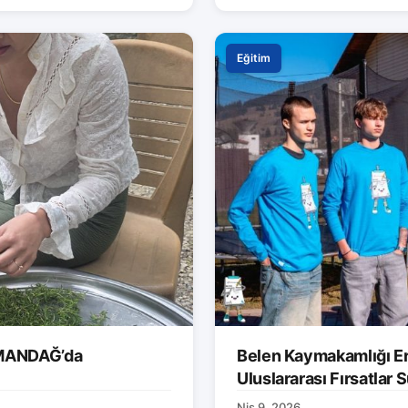
Eğitim
AMANDAĞ’da
Belen Kaymakamlığı Er
Uluslararası Fırsatlar
Nis 9, 2026