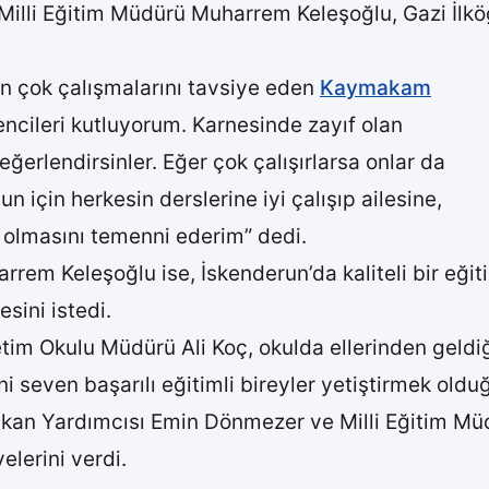
illi Eğitim Müdürü Muharrem Keleşoğlu, Gazi İlköğ
çin çok çalışmalarını tavsiye eden
Kaymakam
encileri kutluyorum. Karnesinde zayıf olan
eğerlendirsinler. Eğer çok çalışırlarsa onlar da
un için herkesin derslerine iyi çalışıp ailesine,
t olmasını temenni ederim” dedi.
rem Keleşoğlu ise, İskenderun’da kaliteli bir eğiti
esini istedi.
im Okulu Müdürü Ali Koç, okulda ellerinden geldiğin
ni seven başarılı eğitimli bireyler yetiştirmek olduğ
an Yardımcısı Emin Dönmezer ve Milli Eğitim Mü
elerini verdi.