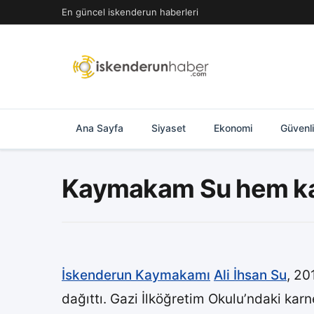
İçeriğe
En güncel iskenderun haberleri
geç
Ana Sayfa
Siyaset
Ekonomi
Güvenl
Kaymakam Su hem karn
İskenderun Kaymakamı
Ali İhsan Su
, 20
dağıttı. Gazi İlköğretim Okulu’ndaki kar