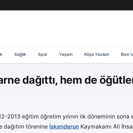
ik
Sağlık
Spor
Yaşam
Köşe Yazıları
Bize U
e dağıttı, hem de öğütler
12-2013 eğitim öğretim yılının ilk döneminin sona
ne dağıtım törenine
İskenderun
Kaymakamı Ali İhsan 