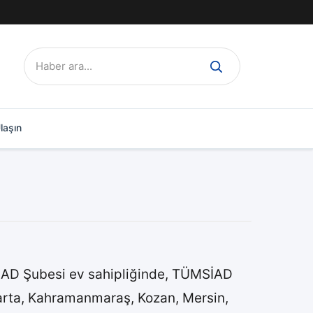
Ara:
laşın
D Şubesi ev sahipliğinde, TÜMSİAD
parta, Kahramanmaraş, Kozan, Mersin,