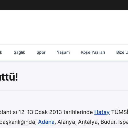
ik
Sağlık
Spor
Yaşam
Köşe Yazıları
Bize U
ttü!
lantısı 12-13 Ocak 2013 tarihlerinde
Hatay
TÜMSİA
 başkanlığında;
Adana
, Alanya, Antalya, Budur, Is