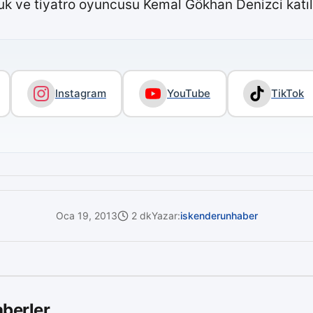
uk ve tiyatro oyuncusu Kemal Gökhan Denizci katıld
Instagram
YouTube
TikTok
Oca 19, 2013
2 dk
Yazar:
iskenderunhaber
berler