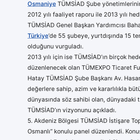
Osmaniye
TÜMSİAD Şube yönetimlerinin
2012 yılı faaliyet raporu ile 2013 yılı hed
TÜMSİAD Genel Başkan Yardımcısı Bahadı
Türkiye
’de 55 şubeye, yurtdışında 15 te
olduğunu vurguladı.
2013 yılı için ise TÜMSİAD’ın birçok hede
düzenlenecek olan TÜMEXPO Ticaret Fuar
Hatay TÜMSİAD Şube Başkanı Av. Hasan E
değerlere sahip, azim ve kararlılıkla büt
dünyasında söz sahibi olan, dünyadaki tü
TÜMSİAD’ın vizyonunu açıkladı.
5. Akdeniz Bölgesi TÜMSİAD İstişare To
Osmanlı” konulu panel düzenlendi. Konu