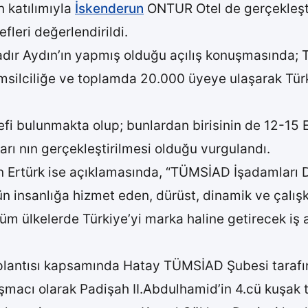
 katılımıyla
İskenderun
ONTUR Otel de gerçekleştir
efleri değerlendirildi.
r Aydın’ın yapmış olduğu açılış konuşmasında; TÜ
msilciliğe ve toplamda 20.000 üyeye ulaşarak Türk
fi bulunmakta olup; bunlardan birisinin de 12-15 Ey
ı nın gerçekleştirilmesi olduğu vurgulandı.
rtürk ise açıklamasında, “TÜMSİAD İşadamları De
ün insanlığa hizmet eden, dürüst, dinamik ve çalışk
m ülkelerde Türkiye’yi marka haline getirecek iş 
plantısı kapsamında Hatay TÜMSİAD Şubesi tarafı
şmacı olarak Padişah II.Abdulhamid’in 4.cü kuşa