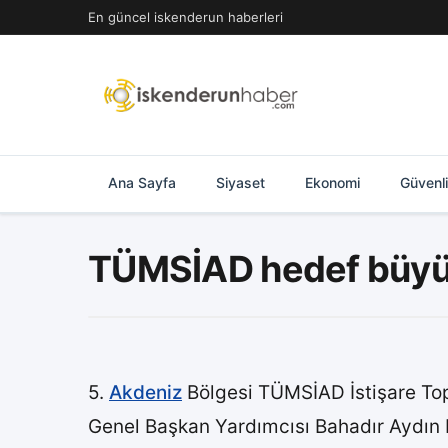
İçeriğe
En güncel iskenderun haberleri
geç
Ana Sayfa
Siyaset
Ekonomi
Güvenl
TÜMSİAD hedef büyü
5.
Akdeniz
Bölgesi TÜMSİAD İstişare Top
Genel Başkan Yardımcısı Bahadır Aydın