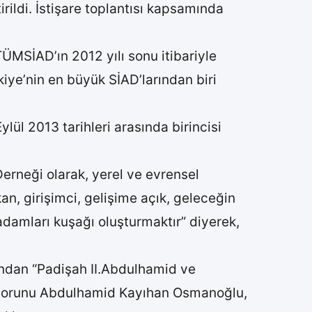
ildi. İstişare toplantısı kapsamında
MSİAD’ın 2012 yılı sonu itibariyle
iye’nin en büyük SİAD’larından biri
lül 2013 tarihleri arasında birincisi
rneği olarak, yerel ve evrensel
an, girişimci, gelişime açık, geleceğin
adamları kuşağı oluşturmaktır” diyerek,
ndan “Padişah II.Abdulhamid ve
k torunu Abdulhamid Kayıhan Osmanoğlu,