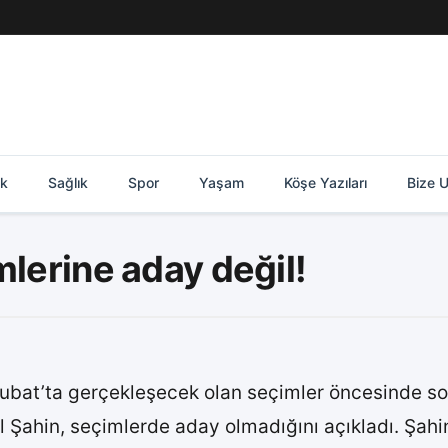
ik
Sağlık
Spor
Yaşam
Köşe Yazıları
Bize U
mlerine aday değil!
Şubat’ta gerçekleşecek olan seçimler öncesinde son
l Şahin, seçimlerde aday olmadığını açıkladı. Şahi