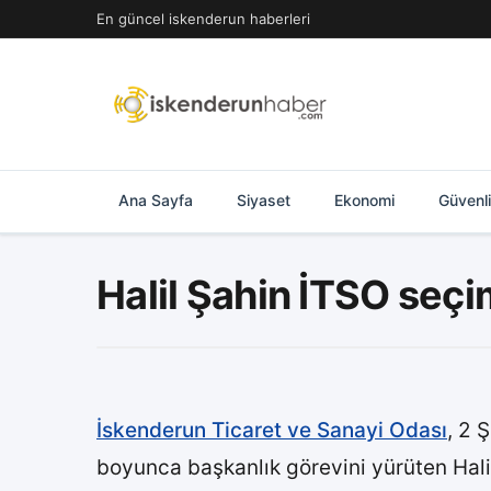
İçeriğe
En güncel iskenderun haberleri
geç
Ana Sayfa
Siyaset
Ekonomi
Güvenl
Halil Şahin İTSO seçi
İskenderun Ticaret ve Sanayi Odası
, 2 
boyunca başkanlık görevini yürüten Hali