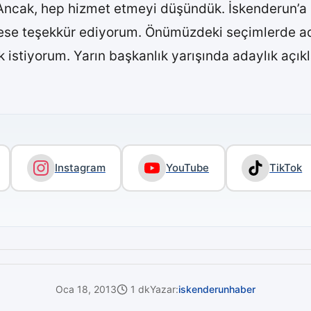
 Ancak, hep hizmet etmeyi düşündük. İskenderun’a 4
kese teşekkür ediyorum. Önümüzdeki seçimlerde ad
ik istiyorum. Yarın başkanlık yarışında adaylık açı
Instagram
YouTube
TikTok
Oca 18, 2013
1 dk
Yazar:
iskenderunhaber