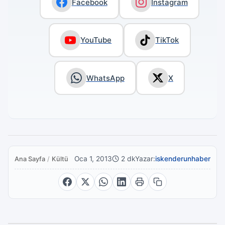
Facebook
Instagram
YouTube
TikTok
WhatsApp
X
Oca 1, 2013
2 dk
Yazar:
iskenderunhaber
Ana Sayfa
/
Kültür Sanat