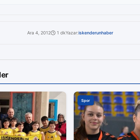
Ara 4, 2012
1 dk
Yazar:
iskenderunhaber
ler
Spor