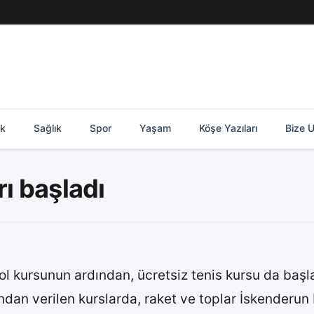
ik
Sağlık
Spor
Yaşam
Köşe Yazıları
Bize U
rı başladı
ol kursunun ardından, ücretsiz tenis kursu da başla
ndan verilen kurslarda, raket ve toplar İskenderun 