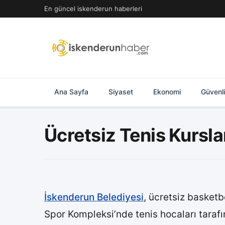
İçeriğe
En güncel iskenderun haberleri
geç
Ana Sayfa
Siyaset
Ekonomi
Güvenl
Ücretsiz Tenis Kursla
İskenderun Belediyesi
, ücretsiz basketb
Spor Kompleksi’nde tenis hocaları tarafı