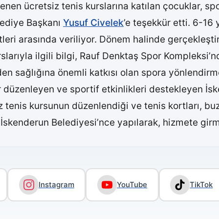
nen ücretsiz tenis kurslarına katılan çocuklar, sp
lediye Başkanı
Yusuf Civelek
’e teşekkür etti. 6-16 
leri arasında veriliyor. Dönem halinde gerçekleşti
larıyla ilgili bilgi, Rauf Denktaş Spor Kompleksi’nde
den sağlığına önemli katkısı olan spora yönlendirm
 düzenleyen ve sportif etkinlikleri destekleyen İs
iz tenis kursunun düzenlendiği ve tenis kortları, b
skenderun Belediyesi’nce yapılarak, hizmete girmi
Instagram
YouTube
TikTok