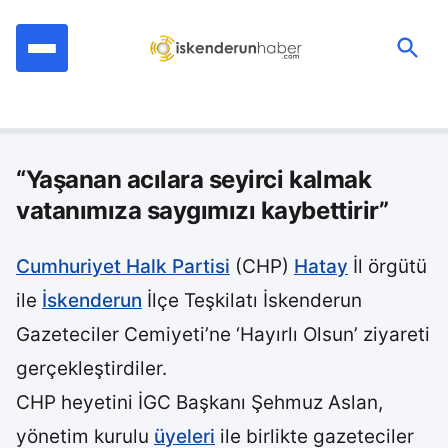
İçeriğe
geç
Ara:
“Yaşanan acılara seyirci kalmak
vatanımıza saygımızı kaybettirir”
Cumhuriyet Halk Partisi
(CHP)
Hatay
İl örgütü
ile
İskenderun
İlçe Teşkilatı İskenderun
Gazeteciler Cemiyeti’ne ‘Hayırlı Olsun’ ziyareti
gerçekleştirdiler.
CHP heyetini İGC Başkanı Şehmuz Aslan,
yönetim kurulu
üyeleri
ile birlikte gazeteciler