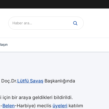
Ara:
laşın
 Doç.Dr.
Lütfü Savaş
Başkanlığında
in bir araya geldikleri bildirildi.
n
-
Belen
-Harbiye) meclis
üyeleri
katılım