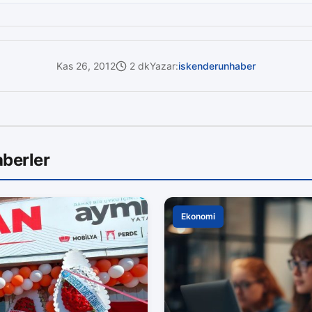
Kas 26, 2012
2 dk
Yazar:
iskenderunhaber
berler
Ekonomi