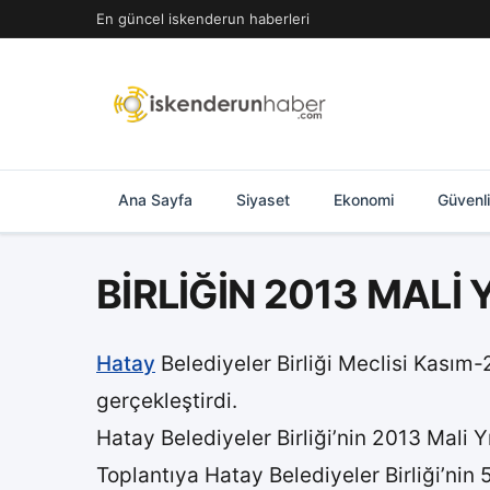
İçeriğe
En güncel iskenderun haberleri
geç
Ana Sayfa
Siyaset
Ekonomi
Güvenl
BİRLİĞİN 2013 MALİ Y
Hatay
Belediyeler Birliği Meclisi Kasım
gerçekleştirdi.
Hatay Belediyeler Birliği’nin 2013 Mali Y
Toplantıya Hatay Belediyeler Birliği’nin