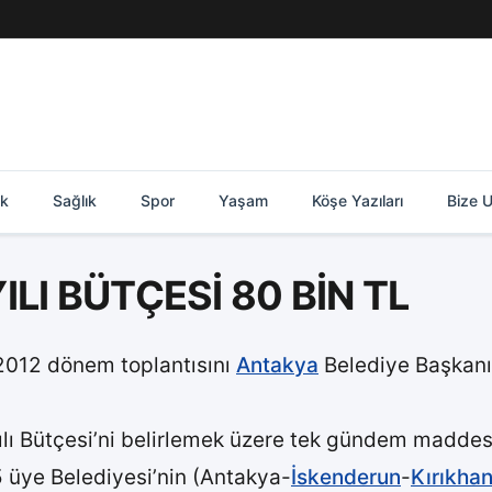
ik
Sağlık
Spor
Yaşam
Köşe Yazıları
Bize U
ILI BÜTÇESİ 80 BİN TL
-2012 dönem toplantısını
Antakya
Belediye Başkanı
ılı Bütçesi’ni belirlemek üzere tek gündem maddesi iç
 5 üye Belediyesi’nin (Antakya-
İskenderun
-
Kırıkha