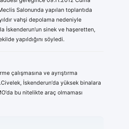
maddesi gereğince 09.11.2012 Cuma
Meclis Salonunda yapılan toplantıda
 yıldır vahşi depolama nedeniyle
la İskenderun’un sinek ve haşeretten,
kilde yapıldığını söyledi.
dirme çalışmasına ve ayrıştırma
.Civelek, İskenderun’da yüksek binalara
MO’da bu nitelikte araç olmaması