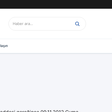
Ara:
laşın