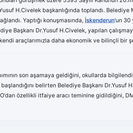
onuları görüşmek üzere 5393 Sayılı Kanunun 20.
Yusuf H.Civelek başkanlığında toplandı. Belediye 
ağlandı. Yaptığı konuşmasında,
İskenderun
’un 30
iye Başkanı Dr.Yusuf H.Civelek, yapılan çalışmay
endi araçlarımızla daha ekonomik ve bilinçli bir şe
yapımının son aşamaya geldiğini, okullarda bilgilen
başlandığını belirten Belediye Başkanı Dr.Yusuf H
n özellikli itfaiye aracı teminine gidildiğini, D