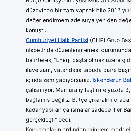
Bütçe Komisyonu üyesi Mustafa Alper Me
düzeyinde bir zam yapsak bile 2012 yıl
değerlendirmemizde suya yeniden değer
konuştu.
Cumhuriyet Halk Partisi
(CHP) Grup Başk
nispetinde düzenlenmemesi durumunda b
belirterek, “Enerji başta olmak üzere g
ilave zam, vatandaşa tapuda daire başın
içinde zam yapıyorsanız,
İskenderun Bel
çalışmıyor. Memura iyileştirme yüzde 3, 
bağlamış değiliz. Bütçe çıkaralım orada
kadar yapılan çalışmalar sadece İller B
gerçekleşti” dedi.
Konuşmaların ardından gündem maddeler