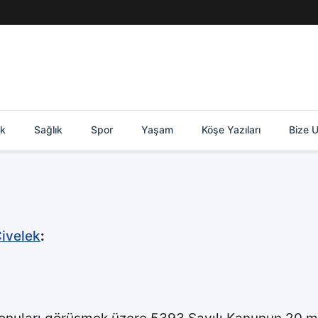
ik
Sağlık
Spor
Yaşam
Köşe Yazıları
Bize U
ivelek
: