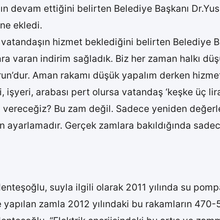
devam ettiğini belirten Belediye Başkanı Dr.Yusuf
ine ekledi.
vatandaşın hizmet beklediğini belirten Belediye Ba
a varan indirim sağladık. Biz her zaman halkı düş
erun’dur. Aman rakamı düşük yapalım derken hizme
i, işyeri, arabası pert olursa vatandaş ‘keşke üç l
 vereceğiz? Bu zam değil. Sadece yeniden değerle
lan ayarlamadır. Gerçek zamlara bakıldığında sadec
eşoğlu, suyla ilgili olarak 2011 yılında su pompal
e yapılan zamla 2012 yılındaki bu rakamların 470-5