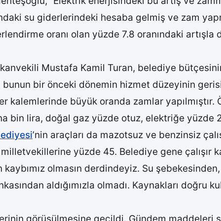
nteşoğlu, “Elektrik enerjisindeki bu artış ve zam
ındaki su giderlerindeki hesaba gelmiş ve zam y
lendirme oranı olan yüzde 7.8 oranındaki artışl
anvekili Mustafa Kamil Turan, belediye bütçesini
unun bir önceki dönemin hizmet düzeyinin gerisi
ider kalemlerinde büyük oranda zamlar yapılmıştır.
a bin lira, doğal gaz yüzde otuz, elektriğe yüzde 
ediyesi
’nin araçları da mazotsuz ve benzinsiz çalış
milletvekillerine yüzde 45. Belediye gene çalışır k
n kaybımız olmasın derdindeyiz. Su şebekesinden,
ankasından aldığımızla olmadı. Kaynakları doğru k
inin görüşülmesine geçildi. Gündem maddeleri şu