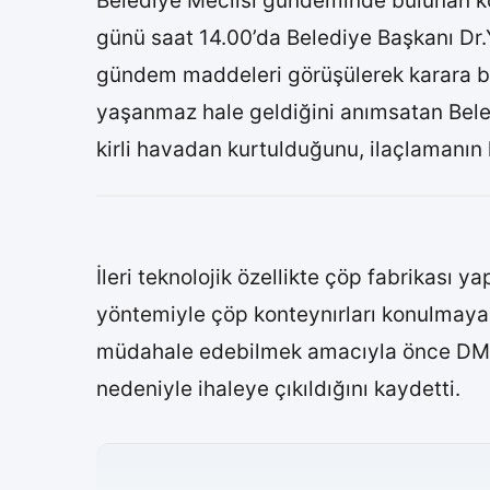
Belediye Meclisi gündeminde bulunan k
günü saat 14.00’da Belediye Başkanı Dr.
gündem maddeleri görüşülerek karara b
yaşanmaz hale geldiğini anımsatan Beled
kirli havadan kurtulduğunu, ilaçlamanın k
İleri teknolojik özellikte çöp fabrikası 
yöntemiyle çöp konteynırları konulmaya 
müdahale edebilmek amacıyla önce DMO’da
nedeniyle ihaleye çıkıldığını kaydetti.