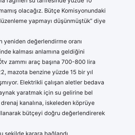
ma rağmen su tarifesinde yüzde 10
apmamış olacağız. Bütçe Komisyonundaki
a düzenleme yapmayı düşünmüştük” diye
n yeniden değerlendirme oranı
nde kalması anlamına geldiğini
 Ötv zammı araç başına 700-800 lira
22, mazota benzine yüzde 15 bir yıl
mıyor. Elektrikli çalışan aletler bedava
aynak yaratmak için su gelirine bel
 drenaj kanalına, iskeleden köprüye
ullanarak bütçeyi doğru değerlendirerek
 şekilde karara bağlandı.