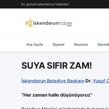
İçeriğe
En güncel iskenderun haberleri
geç
Ana Sayfa
Siyaset
Ekonomi
Güvenl
SUYA SIFIR ZAM!
İskenderun Belediye Başkanı
Dr.
Yusuf C
“Her zaman halkı düşünüyoruz”