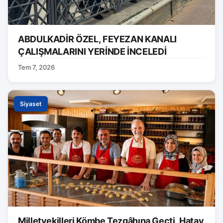
ABDULKADİR ÖZEL, FEYEZAN KANALI
ÇALIŞMALARINI YERİNDE İNCELEDİ
Tem 7, 2026
Siyaset
Milletvekilleri Kömbe Tezgâhına Geçti, Hatay